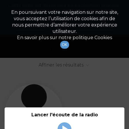
Cette radio est disponible en application android !
Radio Patrimoine
La gestion de votre patrimoine
Appuyez ci-dessous pour l'installer.
En poursuivant votre navigation sur notre site,
vous acceptez l’utilisation de cookies afin de
Liste des intervenants
Non merci
Télécharger l'application
nous permettre d’améliorer votre expérience
utilisateur.
Tout afficher
Animateurs
En savoir plus sur notre politique Cookies
OK
Invités
Affiner les résultats
Tout
A
B
C
D
E
F
Lancer l'écoute de la radio
G
H
I
J