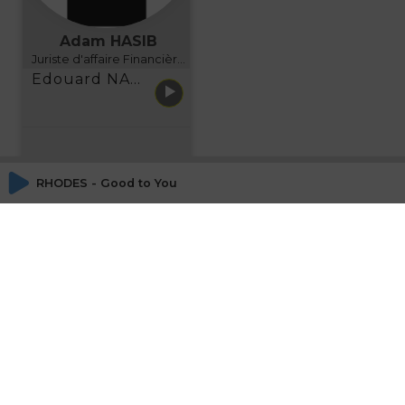
Adam HASIB
Juriste d'affaire Financière d'Uzes Directeur de programme, FINANCIA BUSINESS SCHOOL BORDEAUX
Edouard NARBOUX présente AETHER FINANCIAL SERVICES
RHODES - Good to You