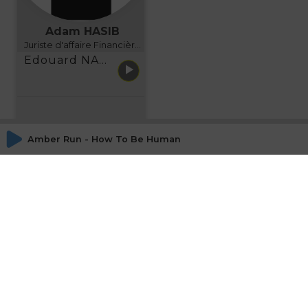
Adam HASIB
Juriste d'affaire Financière d'Uzes Directeur de programme, FINANCIA BUSINESS SCHOOL BORDEAUX
Edouard NARBOUX présente AETHER FINANCIAL SERVICES
Amber Run - How To Be Human