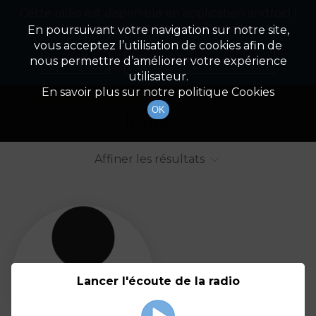
Cette radio est disponible en application android !
Radio Patrimoine
La gestion de votre patrimoine
Appuyez ci-dessous pour l'installer.
En poursuivant votre navigation sur notre site,
vous acceptez l’utilisation de cookies afin de
Liste des intervenants
Non merci
Télécharger l'application
nous permettre d’améliorer votre expérience
utilisateur.
Tout afficher
Animateurs
En savoir plus sur notre politique Cookies
OK
Invités
Affiner les résultats
Tout
A
B
C
D
E
F
Lancer l'écoute de la radio
G
H
I
J