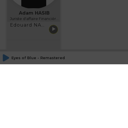
Adam HASIB
Juriste d'affaire Financière d'Uzes Directeur de programme, FINANCIA BUSINESS SCHOOL BORDEAUX
Edouard NARBOUX présente AETHER FINANCIAL SERVICES
Eyes of Blue - Remastered