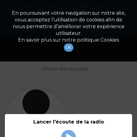
Cette radio est disponible en application android !
Radio Patrimoine
La gestion de votre patrimoine
Appuyez ci-dessous pour l'installer.
En poursuivant votre navigation sur notre site,
vous acceptez l’utilisation de cookies afin de
Liste des intervenants
Non merci
Télécharger l'application
nous permettre d’améliorer votre expérience
utilisateur.
Tout afficher
Animateurs
En savoir plus sur notre politique Cookies
OK
Invités
Affiner les résultats
Tout
A
B
C
D
E
F
Lancer l'écoute de la radio
G
H
I
J