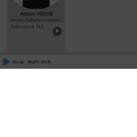
Adam HASIB
Juriste d'affaire Financière d'Uzes Directeur de programme, FINANCIA BUSINESS SCHOOL BORDEAUX
Edouard NARBOUX présente AETHER FINANCIAL SERVICES
Sting - Night Shift