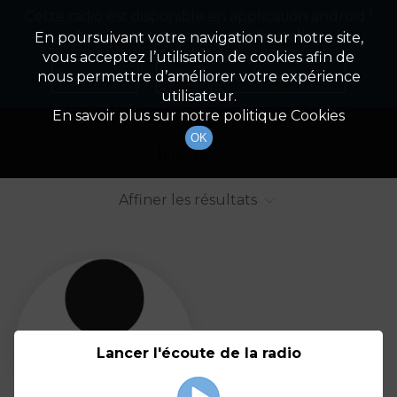
Cette radio est disponible en application android !
Radio Patrimoine
La gestion de votre patrimoine
Appuyez ci-dessous pour l'installer.
En poursuivant votre navigation sur notre site,
vous acceptez l’utilisation de cookies afin de
Liste des intervenants
Non merci
Télécharger l'application
nous permettre d’améliorer votre expérience
utilisateur.
Tout afficher
Animateurs
En savoir plus sur notre politique Cookies
OK
Invités
Affiner les résultats
Tout
A
B
C
D
E
F
Lancer l'écoute de la radio
G
H
I
J