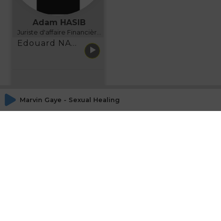
Adam HASIB
Juriste d'affaire Financière d'Uzes Directeur de programme, FINANCIA BUSINESS SCHOOL BORDEAUX
Edouard NARBOUX présente AETHER FINANCIAL SERVICES
Marvin Gaye - Sexual Healing