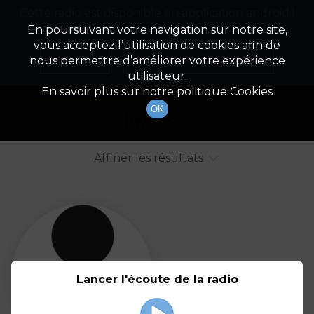
Cette radio est disponible en application android !
Radio Patrimoine
La gestion de votre patrimoine
Appuyez ci-dessous pour l'installer.
En poursuivant votre navigation sur notre site,
vous acceptez l’utilisation de cookies afin de
Liste des intervenants
Non merci
Télécharger l'application
nous permettre d’améliorer votre expérience
utilisateur.
Tout afficher
Animateurs
En savoir plus sur notre politique Cookies
OK
Invités
Affiner les résultats
Tout
A
B
C
D
E
F
Lancer l'écoute de la radio
G
H
I
J