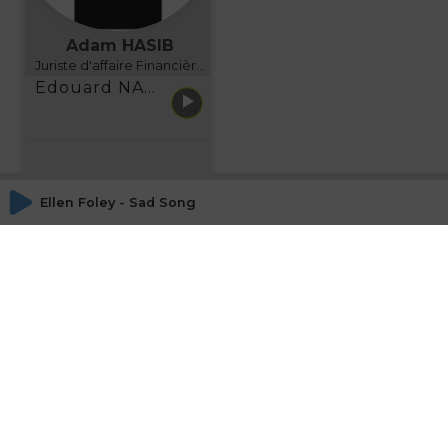
Adam HASIB
Juriste d'affaire Financière d'Uzes Directeur de programme, FINANCIA BUSINESS SCHOOL BORDEAUX
Edouard NARBOUX présente AETHER FINANCIAL SERVICES
Ellen Foley - Sad Song