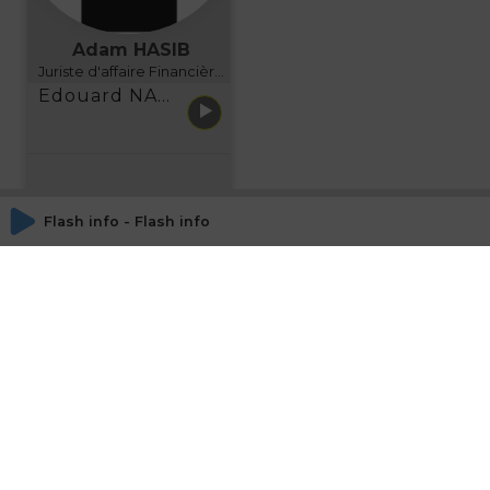
Adam HASIB
Juriste d'affaire Financière d'Uzes Directeur de programme, FINANCIA BUSINESS SCHOOL BORDEAUX
Edouard NARBOUX présente AETHER FINANCIAL SERVICES
Flash info - Flash info