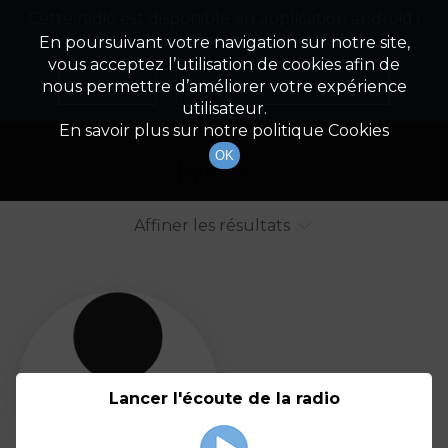
Cette radio est disponible en application android !
Radio Patrimoine
La gestion de votre patrimoine
Appuyez ci-dessous pour l'installer.
En poursuivant votre navigation sur notre site,
vous acceptez l’utilisation de cookies afin de
Liste des intervenants
Non merci
Télécharger l'application
nous permettre d’améliorer votre expérience
utilisateur.
Tout afficher
Animateurs
En savoir plus sur notre politique Cookies
OK
Invités
Affiner les résultats
Tout
A
B
C
D
E
F
Lancer l'écoute de la radio
G
H
I
J