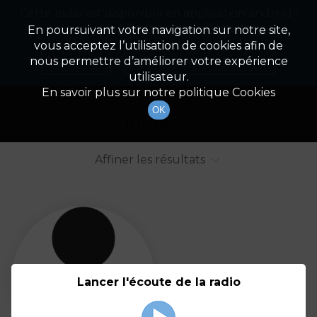
Cette radio est disponible en application android !
Radio Patrimoine
La gestion de votre patrimoine
Appuyez ci-dessous pour l'installer.
En poursuivant votre navigation sur notre site,
vous acceptez l’utilisation de cookies afin de
Liste des intervenants
Non merci
Télécharger l'application
nous permettre d’améliorer votre expérience
utilisateur.
Tout afficher
Animateurs
En savoir plus sur notre politique Cookies
OK
Invités
Affiner les résultats
Tout
A
B
C
D
E
F
Lancer l'écoute de la radio
G
H
I
J