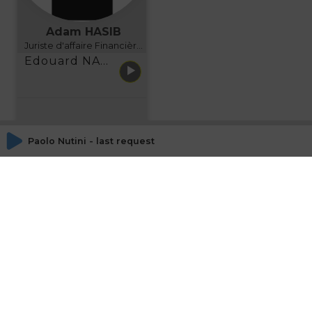
Adam HASIB
Juriste d'affaire Financière d'Uzes Directeur de programme, FINANCIA BUSINESS SCHOOL BORDEAUX
Edouard NARBOUX présente AETHER FINANCIAL SERVICES
Paolo Nutini - last request