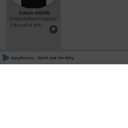
Adam HASIB
Juriste d'affaire Financière d'Uzes Directeur de programme, FINANCIA BUSINESS SCHOOL BORDEAUX
Edouard NARBOUX présente AETHER FINANCIAL SERVICES
Eurythmics - Don't Ask Me Why