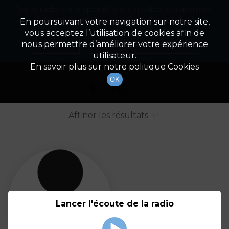
Cette radio est disponible en application android !
Radio Patrimoine
La gestion de votre patrimoine
Appuyez ci-dessous pour l'installer.
En poursuivant votre navigation sur notre site,
vous acceptez l’utilisation de cookies afin de
Liste des intervenants
Non merci
Télécharger l'application
nous permettre d’améliorer votre expérience
utilisateur.
Tout afficher
Animateurs
En savoir plus sur notre politique Cookies
OK
Invités
Affiner les résultats
Tout
A
B
C
D
E
F
Lancer l'écoute de la radio
G
H
I
J