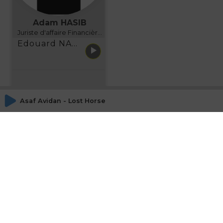
Adam HASIB
Juriste d'affaire Financière d'Uzes Directeur de programme, FINANCIA BUSINESS SCHOOL BORDEAUX
Edouard NARBOUX présente AETHER FINANCIAL SERVICES
Asaf Avidan - Lost Horse