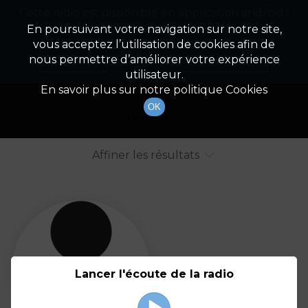
Cette radio est disponible en application android !
Radio Patrimoine
La gestion de votre patrimoine
Appuyez ci-dessous pour l'installer.
En poursuivant votre navigation sur notre site,
vous acceptez l’utilisation de cookies afin de
Liste des intervenants
Non merci
Télécharger l'application
nous permettre d’améliorer votre expérience
utilisateur.
Tout afficher
Animateurs
En savoir plus sur notre politique Cookies
OK
Invités
Affiner les résultats
Tout
A
B
C
D
E
F
Lancer l'écoute de la radio
G
H
I
J