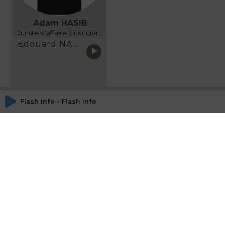
Adam HASIB
Juriste d'affaire Financière d'Uzes Directeur de programme, FINANCIA BUSINESS SCHOOL BORDEAUX
Edouard NARBOUX présente AETHER FINANCIAL SERVICES
Flash info - Flash info