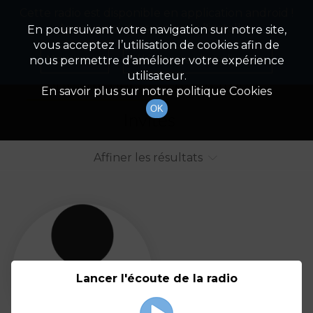
Cette radio est disponible en application android !
Radio Patrimoine
La gestion de votre patrimoine
Appuyez ci-dessous pour l'installer.
En poursuivant votre navigation sur notre site,
vous acceptez l’utilisation de cookies afin de
Liste des intervenants
Non merci
Télécharger l'application
nous permettre d’améliorer votre expérience
utilisateur.
Tout afficher
Animateurs
En savoir plus sur notre politique Cookies
OK
Invités
Affiner les résultats
Tout
A
B
C
D
E
F
Lancer l'écoute de la radio
G
H
I
J