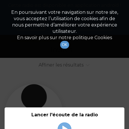
Cette radio est disponible en application android !
Radio Patrimoine
La gestion de votre patrimoine
Appuyez ci-dessous pour l'installer.
En poursuivant votre navigation sur notre site,
vous acceptez l’utilisation de cookies afin de
Liste des intervenants
Non merci
Télécharger l'application
nous permettre d’améliorer votre expérience
utilisateur.
Tout afficher
Animateurs
En savoir plus sur notre politique Cookies
OK
Invités
Affiner les résultats
Tout
A
B
C
D
E
F
Lancer l'écoute de la radio
G
H
I
J