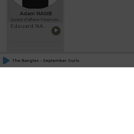
Adam HASIB
Juriste d'affaire Financière d'Uzes Directeur de programme, FINANCIA BUSINESS SCHOOL BORDEAUX
Edouard NARBOUX présente AETHER FINANCIAL SERVICES
The Bangles - September Gurls