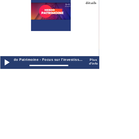
détails
FOCUS SUR L
IMMOBILIER
Du vert, Respon
sont des mots q
vogue en ce mo
investissements
solidaires ont 
Marc
MARYNOW
avait commenc
Hebdo Patrimoine - Focus sur l'investissement Immobilier Responsable
Plus
Covid-19, la cri
d'info
Gaëlle
différents conf
DURANTO
voire amplifié l
Parmi tous ces 
socialement re
l'investissemen
pas forcément 
vous vient à l'
d'investissemen
pourtant! On e
un gros problè
France : 4,1 mi
mal-logées et 1