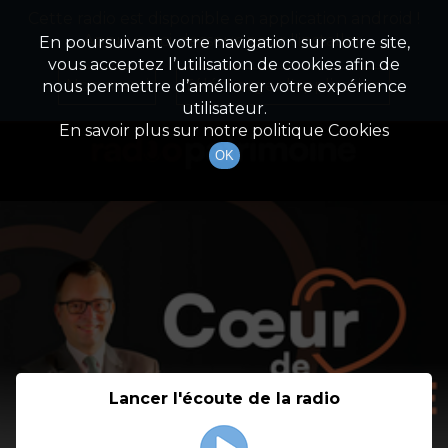
Cette radio est disponible en application android !
Radio Patrimoine
La gestion de votre patrimoine
Appuyez ci-dessous pour l'installer.
En poursuivant votre navigation sur notre site,
vous acceptez l’utilisation de cookies afin de
Détail De L'émission
Non merci
Télécharger l'application
nous permettre d’améliorer votre expérience
utilisateur.
En savoir plus sur notre politique Cookies
OK
Lancer l'écoute de la radio