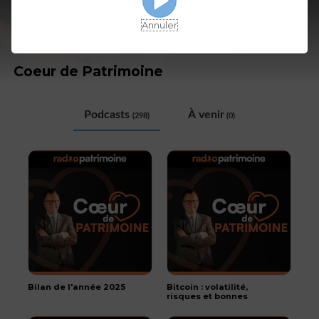
Annuler
Coeur de Patrimoine
Podcasts
À venir
(298)
(0)
Bilan de l'année 2025
Bitcoin : volatilité,
risques et bonnes
pratiques