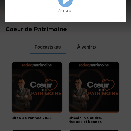
Annuler
Coeur de Patrimoine
Podcasts
À venir
(298)
(0)
Bilan de l'année 2025
Bitcoin : volatilité,
risques et bonnes
pratiques