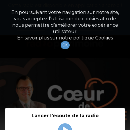
Cette radio est disponible en application android !
Radio Patrimoine
La gestion de votre patrimoine
Appuyez ci-dessous pour l'installer.
En poursuivant votre navigation sur notre site,
vous acceptez l’utilisation de cookies afin de
Détail De L'émission
Non merci
Télécharger l'application
nous permettre d’améliorer votre expérience
utilisateur.
En savoir plus sur notre politique Cookies
OK
Lancer l'écoute de la radio