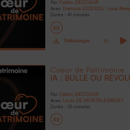
Cédric DECOEUR
François DOSSOU
Louis Ale
Durée : 41 minutes
Télécharger
Coeur de Patrimoine
IA : BULLE OU RÉVO
Cédric DECOEUR
Louis DE MONTALEMBERT
Durée : 25 minutes