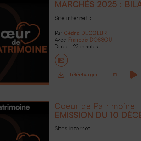
MARCHÉS 2025 : BIL
Site internet :
...
Cédric DECOEUR
François DOSSOU
Durée : 22 minutes
Télécharger
Coeur de Patrimoine
EMISSION DU 10 DÉC
Sites internet :
...