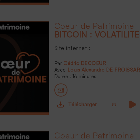
Coeur de Patrimoine
Site internet :
...
Cédric DECOEUR
Louis Alexandre DE FROISSA
Durée : 16 minutes
Télécharger
Coeur de Patrimoine