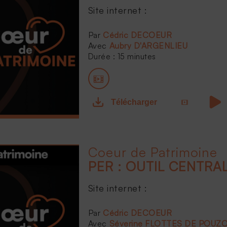
Site internet :
...
Cédric DECOEUR
Aubry D'ARGENLIEU
Durée : 15 minutes
Télécharger
Coeur de Patrimoine
Site internet :
...
Cédric DECOEUR
Séverine FLOTTES DE POUZ