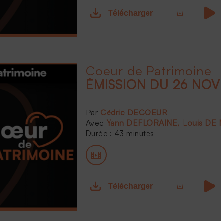
Télécharger
Coeur de Patrimoine
ÉMISSION DU 26 NO
Cédric DECOEUR
Yann DEFLORAINE
Louis D
Durée : 43 minutes
Télécharger