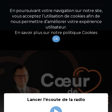
Cette radio est disponible en application android !
Radio Patrimoine
La gestion de votre patrimoine
Appuyez ci-dessous pour l'installer.
En poursuivant votre navigation sur notre site,
vous acceptez l’utilisation de cookies afin de
Détail De L'émission
Non merci
Télécharger l'application
nous permettre d’améliorer votre expérience
utilisateur.
En savoir plus sur notre politique Cookies
OK
Lancer l'écoute de la radio