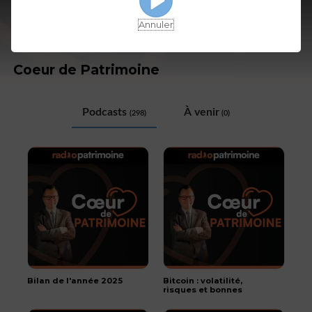
Annuler
Coeur de Patrimoine
Podcasts
À venir
(298)
(0)
Bilan de l'année 2025
Bitcoin : volatilité,
risques et bonnes
pratiques