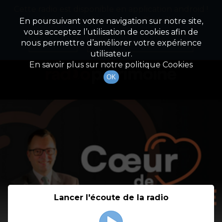
Cette radio est disponible en application android !
Radio Patrimoine
La gestion de votre patrimoine
Appuyez ci-dessous pour l'installer.
En poursuivant votre navigation sur notre site,
vous acceptez l’utilisation de cookies afin de
Détail De L'émission
Non merci
Télécharger l'application
nous permettre d’améliorer votre expérience
utilisateur.
En savoir plus sur notre politique Cookies
OK
Lancer l'écoute de la radio