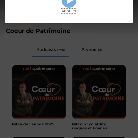
Annuler
Coeur de Patrimoine
Podcasts
À venir
(298)
(0)
Bilan de l'année 2025
Bitcoin : volatilité,
risques et bonnes
pratiques