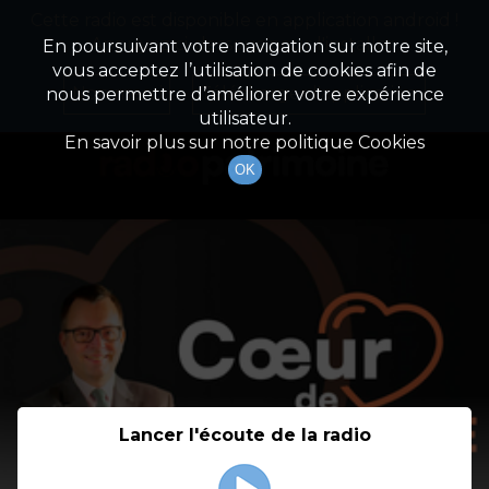
Cette radio est disponible en application android !
Radio Patrimoine
La gestion de votre patrimoine
Appuyez ci-dessous pour l'installer.
En poursuivant votre navigation sur notre site,
vous acceptez l’utilisation de cookies afin de
Détail De L'émission
Non merci
Télécharger l'application
nous permettre d’améliorer votre expérience
utilisateur.
En savoir plus sur notre politique Cookies
OK
Lancer l'écoute de la radio