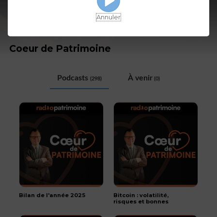
Annuler
Coeur de Patrimoine
Podcasts
À venir
(298)
(0)
Bilan de l'année 2025
Bitcoin : volatilité,
risques et bonnes
pratiques