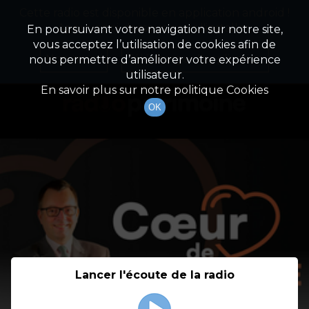
Cette radio est disponible en application android !
Radio Patrimoine
La gestion de votre patrimoine
Appuyez ci-dessous pour l'installer.
En poursuivant votre navigation sur notre site,
vous acceptez l’utilisation de cookies afin de
Détail De L'émission
Non merci
Télécharger l'application
nous permettre d’améliorer votre expérience
utilisateur.
En savoir plus sur notre politique Cookies
OK
Lancer l'écoute de la radio