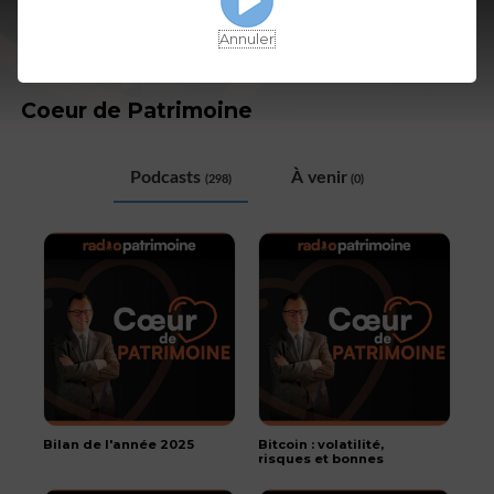
Annuler
Coeur de Patrimoine
Podcasts
À venir
(298)
(0)
Bilan de l'année 2025
Bitcoin : volatilité,
risques et bonnes
pratiques