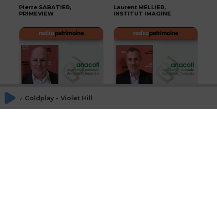
Pierre SABATIER,
Laurent MELLIER,
PRIMEVIEW
INSTITUT IMAGINE
♪ Coldplay - Violet Hill
Jean-Marie SOUCLIER,
Stéphane VAN HUFFEL,
SOGENIAL IMMOBILIER
LEEMO