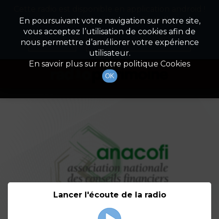
Cette radio est disponible en application android !
Radio Patrimoine
La gestion de votre patrimoine
Appuyez ci-dessous pour l'installer.
En poursuivant votre navigation sur notre site,
vous acceptez l’utilisation de cookies afin de
Détail De L'émission
Non merci
Télécharger l'application
nous permettre d’améliorer votre expérience
utilisateur.
En savoir plus sur notre politique Cookies
OK
Lancer l'écoute de la radio