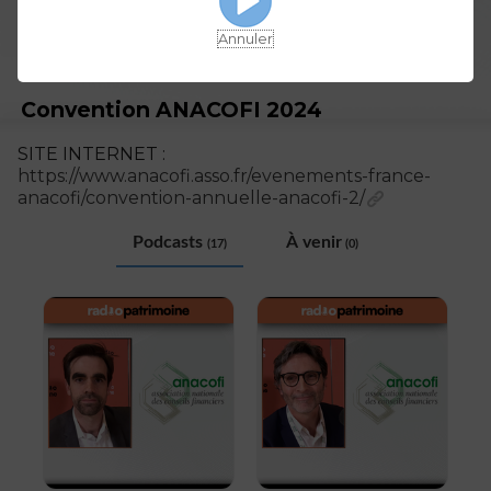
Annuler
Convention ANACOFI 2024
SITE INTERNET :
https://www.anacofi.asso.fr/evenements-france-
anacofi/convention-annuelle-anacofi-2/
Podcasts
À venir
(17)
(0)